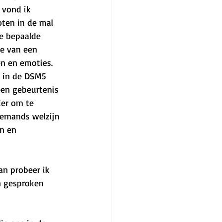
 vond ik 
ten in de mal 
je bepaalde 
ie van een 
n en emoties. 
 in de DSM5 
en gebeurtenis 
ier om te 
iemands welzijn 
n en 
an probeer ik 
n gesproken 