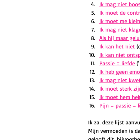
Ik mag niet boos
Ik moet de cont
Ik moet me klei
Ik mag niet klag
Als hij maar gelu
Ik kan het niet
 (
Ik kan niet onts
Passie = liefde
 (
Ik heb geen emo
Ik mag niet kwet
Ik moet sterk zij
Ik moet hem hel
Pijn = passie = l
Ik zal deze lijst aan
Mijn vermoeden is dat
gelooft dit, bijvoorbe