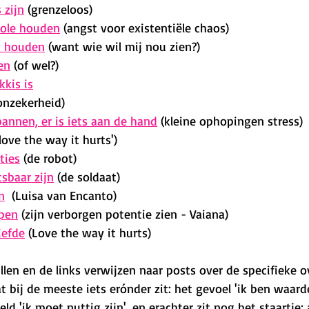
 zijn
 (grenzeloos)
role houden
 (angst voor existentiële chaos)
n houden
 (want wie wil mij nou zien?)
en
 (of wel?)
kkis is
onzekerheid)
pannen, er is iets aan de hand
 (kleine ophopingen stress)
'love the way it hurts')
ties
 (de robot)
sbaar zijn
 (de soldaat)
n
  (Luisa van Encanto)
pen
 (zijn verborgen potentie zien - Vaiana) 
iefde
 (Love the way it hurts)
vullen en de links verwijzen naar posts over de specifieke o
 bij de meeste iets erónder zit: het gevoel 'ik ben waarde
eld 'ik moet nuttig zijn', en erachter zit nog het staartje: a