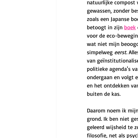
natuurlijke compost 
gewassen, zonder bes
zoals een Japanse b
betoogt in zijn 
boek
voor de eco-beweging
wat niet mijn beoogd
simpelweg 
eerst
. Al
van geïnstitutionali
politieke agenda's va
ondergaan en volgt e
en het ontdekken van
buiten de kas. 
Daarom noem ik mijn 
grond. Ik ben niet ge
geleerd wijsheid te 
filosofie, net als psy