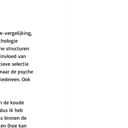
-vergelijking, 
chologie 
he structuren 
invloed van 
ieve selectie 
naar de psyche 
iedereen. Ook 
an de koude 
dus ik heb 
as binnen de 
zien (hoe kan 