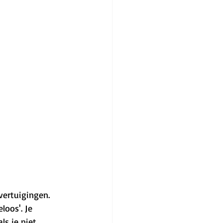
vertuigingen. 
loos'. Je 
ls je niet 