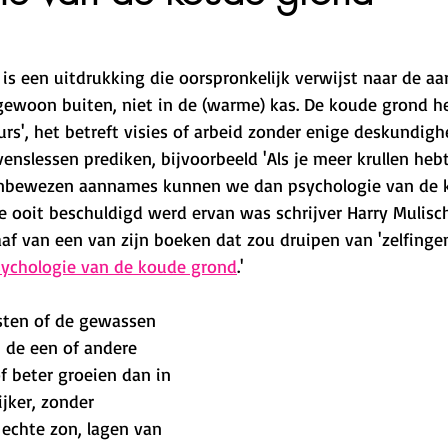
is een uitdrukking die oorspronkelijk verwijst naar de aa
ewoon buiten, niet in de (warme) kas. De koude grond he
s', het betreft visies of arbeid zonder enige deskundighe
enslessen prediken, bijvoorbeeld 'Als je meer krullen hebt 
t onbewezen aannames kunnen we dan psychologie van de 
e ooit beschuldigd werd ervan was schrijver Harry Mulisch
raaf van een van zijn boeken dat zou druipen van 'zelfing
ychologie van de koude grond
.'
sten of de gewassen 
 de een of andere 
f beter groeien dan in 
ijker, zonder 
echte zon, lagen van 