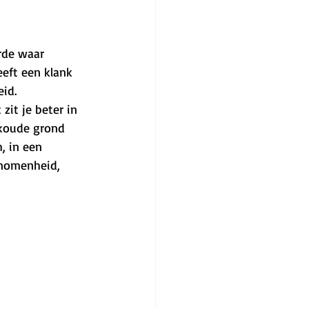
rde waar 
eft een klank 
id. 
zit je beter in 
koude grond 
, in een 
enomenheid, 