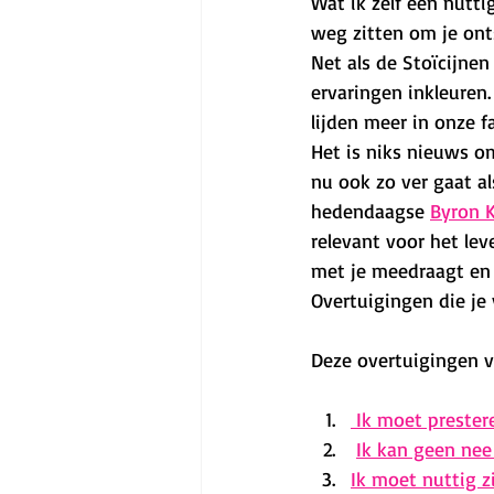
Wat ik zelf een nutti
weg zitten om je ont
Net als de Stoïcijnen
ervaringen inkleuren.
lijden meer in onze fa
Het is niks nieuws om
nu ook zo ver gaat al
hedendaagse 
Byron K
relevant voor het lev
met je meedraagt en d
Overtuigingen die je
Deze overtuigingen v
 Ik moet prester
Ik kan geen ne
Ik moet nuttig z