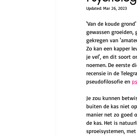
Updated:
Mar 26, 2023
'Van de koude grond' 
gewassen groeiden, g
gekregen van 'amateur
Zo kan een kapper lev
je vel', en dit soor
noemen. De eerste di
recensie in de Teleg
pseudofilosofie en 
ps
Je zou kunnen betwi
buiten de kas niet op
manier net zo goed o
de kas. Het is natuurl
sproeisystemen, met 