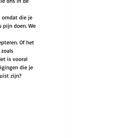
ie ons in de 
n omdat die je 
s pijn doen. We 
pteren. Of het 
 zoals 
et is vooral 
igingen die je 
ist zijn? 