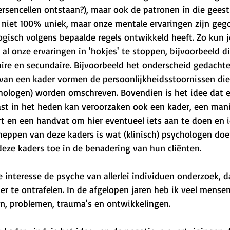
ersencellen ontstaan?), maar ook de patronen ín die geest
 niet 100% uniek, maar onze mentale ervaringen zijn gego
 logisch volgens bepaalde regels ontwikkeld heeft. Zo kun 
l onze ervaringen in 'hokjes' te stoppen, bijvoorbeeld d
aire en secundaire. Bijvoorbeeld het onderscheid gedachte
van een kader vormen de persoonlijkheidsstoornissen die
ologen) worden omschreven. Bovendien is het idee dat e
last in het heden kan veroorzaken ook een kader, een man
t en een handvat om hier eventueel iets aan te doen en 
cheppen van deze kaders is wat (klinisch) psychologen doe
eze kaders toe in de benadering van hun cliënten.
he interesse de psyche van allerlei individuen onderzoek, d
er te ontrafelen. In de afgelopen jaren heb ik veel mense
n, problemen, trauma's en ontwikkelingen. 