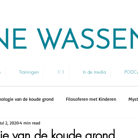
NE WASSE
n
Trainingen
1:1
In de media
PODCAS
hologie van de koude grond
Filosoferen met Kinderen
Myst
Jul 2, 2020
4 min read
ie van de koude grond