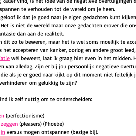
g kader vind, is het idee van de negatieve overtuigingen d
spannen te verhouden tot de wereld om je heen. 
 geloof ik dat je goed naar je eigen gedachten kunt kijke
 Het is niet de wereld maar onze gedachten erover die on
ntasie dan aan de realiteit.
 dit zo te beweren, maar het is wel soms moeilijk te acce
s het accepteren van kanker, oorlog en andere groot leed,
atie
 wél beweert, laat ik graag hier even in het midden. H
en van alledag. Zijn er bij jou persoonlijk negatieve overtu
ie als je er goed naar kijkt op dit moment niet feitelijk ju
 verhinderen om gelukkig te zijn?
ind ik zelf nuttig om te onderscheiden:
en
 (perfectionisme)
e zeggen
 (pleasers) (Phoebe)
ijn
 versus mogen ontspannen (bezige bij).