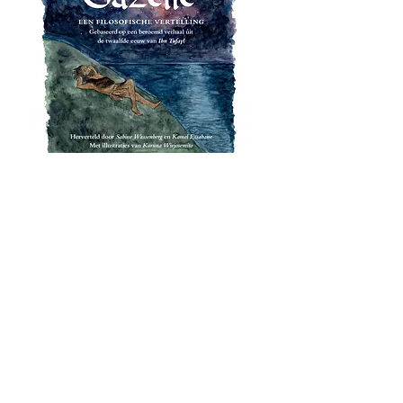
Over de trainers:
Sabine Wassenberg:
Sabine is filosoof, geeft les op scholen –
filosoferen met kinderen – en geeft
hierover trainingen. Ze schrijft hieromheen
boeken, zoals Kinderlogica, filosoferen op
een multiculturele school, Philo & Sophia
en vier keer het Onwijs Grote Filosofie
Doeboek.