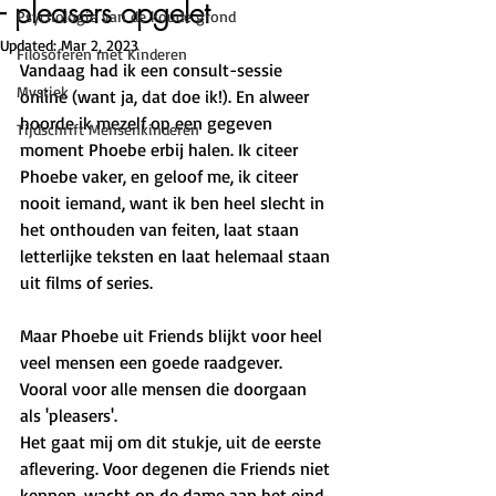
- pleasers opgelet
Psychologie van de koude grond
Updated:
Mar 2, 2023
Filosoferen met Kinderen
Vandaag had ik een consult-sessie 
Mystiek
online (want ja, dat doe ik!). En alweer 
hoorde ik mezelf op een gegeven 
Tijdschrift Mensenkinderen
moment Phoebe erbij halen. Ik citeer 
Phoebe vaker, en geloof me, ik citeer 
nooit iemand, want ik ben heel slecht in 
het onthouden van feiten, laat staan 
letterlijke teksten en laat helemaal staan 
uit films of series. 
Maar Phoebe uit Friends blijkt voor heel 
veel mensen een goede raadgever. 
Vooral voor alle mensen die doorgaan 
als 'pleasers'. 
Het gaat mij om dit stukje, uit de eerste 
aflevering. Voor degenen die Friends niet 
kennen, wacht op de dame aan het eind.