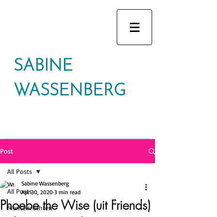
SABINE
WASSENBERG
Post
All Posts
Sabine Wassenberg
All Posts
Apr 30, 2020
3 min read
Phoebe the Wise (uit Friends)
Mensenrechten