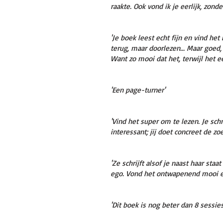
raakte. Ook vond ik je eerlijk, zo
'Je boek leest echt fijn en vind he
terug, maar doorlezen... Maar goed,
Want zo mooi dat het, terwijl het ee
'Een page-turner'
'Vind het super om te lezen. Je schr
interessant; jij doet concreet de z
'Ze schrijft alsof je naast haar st
ego. Vond het ontwapenend mooi en
'Dit boek is nog beter dan 8 sessie