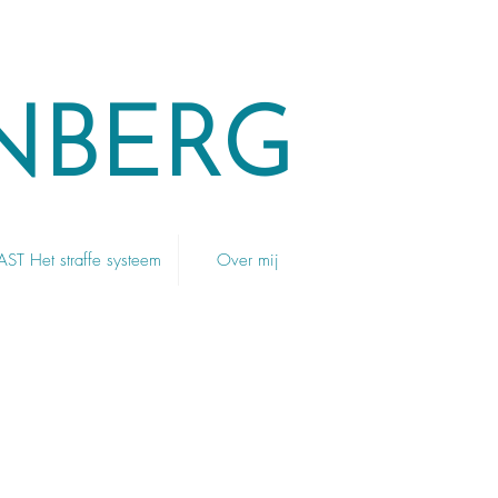
NBERG
T Het straffe systeem
Over mij