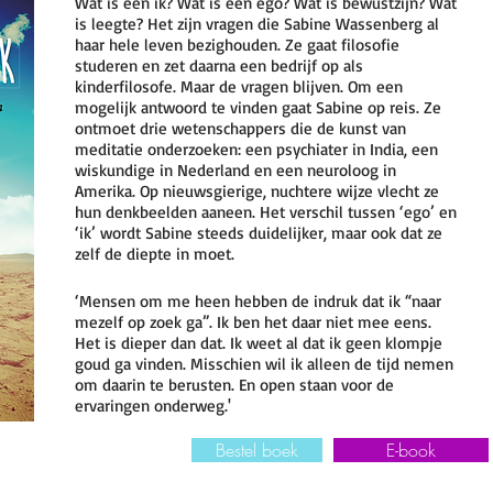
Wat is een ik? Wat is een ego? Wat is bewustzijn? Wat
is leegte? Het zijn vragen die Sabine Wassenberg al
haar hele leven bezighouden. Ze gaat filosofie
studeren en zet daarna een bedrijf op als
kinderfilosofe. Maar de vragen blijven. Om een
mogelijk antwoord te vinden gaat Sabine op reis. Ze
ontmoet drie wetenschappers die de kunst van
meditatie onderzoeken: een psychiater in India, een
wiskundige in Nederland en een neuroloog in
Amerika. Op nieuwsgierige, nuchtere wijze vlecht ze
hun denkbeelden aaneen. Het verschil tussen ‘ego’ en
‘ik’ wordt Sabine steeds duidelijker, maar ook dat ze
zelf de diepte in moet.
‘Mensen om me heen hebben de indruk dat ik “naar
mezelf op zoek ga”. Ik ben het daar niet mee eens.
Het is dieper dan dat. Ik weet al dat ik geen klompje
goud ga vinden. Misschien wil ik alleen de tijd nemen
om daarin te berusten. En open staan voor de
ervaringen onderweg.'
Bestel boek
E-book