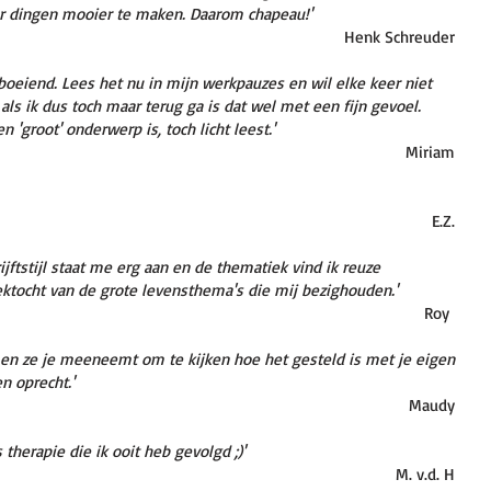
nder dingen mooier te maken. Daarom chapeau!
'
Henk Schreuder
t boeiend. Lees het nu in mijn werkpauzes en wil elke keer niet
 als ik dus toch maar terug ga is dat wel met een fijn gevoel.
n 'groot' onderwerp is, toch licht leest.'
Miriam
E.Z.
ijftstijl staat me erg aan en de thematiek vind ik reuze
oektocht van de grote levensthema's die mij bezighouden.'
Roy
aat en ze je meeneemt om te kijken hoe het gesteld is met je eigen
 oprecht.'
Maudy
s therapie die ik ooit heb gevolgd ;)'
M. v.d. H