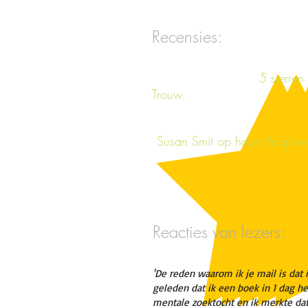
Recensies:
5 sterren in recensi
Trouw.
Susan Smit op haar Happine
Reacties van lezers:
'De reden waarom ik je mail is
dat 
geleden dat ik een boek in 1 dag h
mentale zoektocht en ik merkte dat