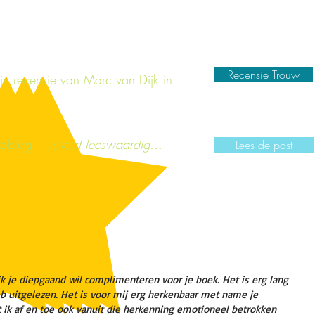
Recensie Trouw
e van Marc van Dijk in
z-blog:
...uiterst leeswaardig...
Lees de post
ik je diepgaand wil complimenteren voor je boek. Het is erg lang
eb uitgelezen. Het is voor mij erg herkenbaar met name je
 ik af en toe ook vanuit die herkenning emotioneel betrokken