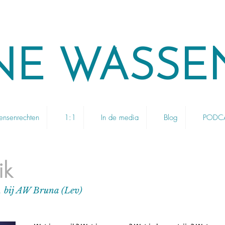
NE WASSE
nsenrechten
1:1
In de media
Blog
PODCAS
ik
5, bij AW Bruna (Lev)