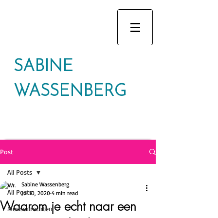
SABINE
WASSENBERG
Post
All Posts
Sabine Wassenberg
All Posts
Jul 10, 2020
4 min read
Waarom je echt naar een
Mensenrechten