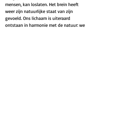
mensen, kan loslaten. Het brein heeft 
weer zijn natuurlijke staat van zijn 
gevoeld. Ons lichaam is uiteraard 
ontstaan in harmonie met de natuur: we 
zijn gebouwd om helemaal 
in sync
 te 
kunnen zijn met de verschijnselen van 
de natuur - die niets van ons wil, die ons 
niet aanspoort tot taken verrichten of 
dingen over onszelf geloven. In de 
stralende zon met de kalmerende ruis 
van de zee raken mijn gedachten 
verdoofd en als ik dan nog mijn todo-
lijst probeer te prevelen, lijkt het alsof 
de zon met al haar stralen mij aan het 
uitlachen is. Ik schaam me dan voor mijn 
gekkigheid. 
Gewoon 
zijn,
 zonder gedachten, past 
beter als je omringd bent door natuur.