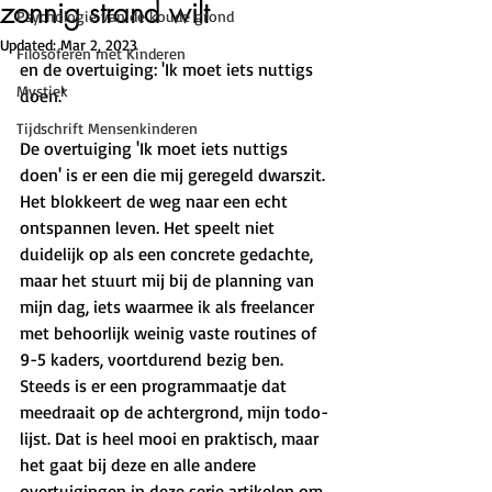
zonnig strand wilt
Psychologie van de koude grond
Updated:
Mar 2, 2023
Filosoferen met Kinderen
en de overtuiging: 'Ik moet iets nuttigs 
Mystiek
doen.' 
Tijdschrift Mensenkinderen
De overtuiging 'Ik moet iets nuttigs 
doen' is er een die mij geregeld dwarszit. 
Het blokkeert de weg naar een echt 
ontspannen leven. Het speelt niet 
duidelijk op als een concrete gedachte, 
maar het stuurt mij bij de planning van 
mijn dag, iets waarmee ik als freelancer 
met behoorlijk weinig vaste routines of 
9-5 kaders, voortdurend bezig ben. 
Steeds is er een programmaatje dat 
meedraait op de achtergrond, mijn todo-
lijst. Dat is heel mooi en praktisch, maar 
het gaat bij deze en alle andere 
overtuigingen in deze serie artikelen om 