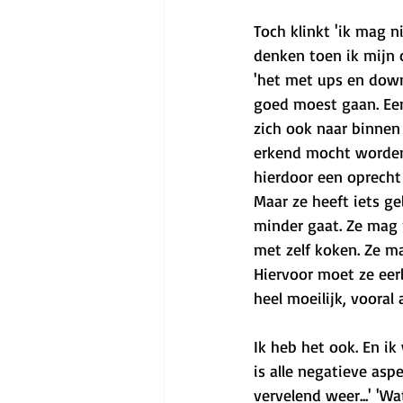
Toch klinkt 'ik mag n
denken toen ik mijn 
'het met ups en downs
goed moest gaan. Een
zich ook naar binnen
erkend mocht worden.
hierdoor een oprecht
Maar ze heeft iets ge
minder gaat. Ze mag n
met zelf koken. Ze ma
Hiervoor moet ze eer
heel moeilijk, vooral 
Ik heb het ook. En i
is alle negatieve as
vervelend weer...' 'W