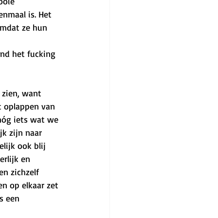
ooie 
enmaal is. Het 
 omdat ze hun 
ind het fucking 
 zien, want 
t oplappen van 
nóg iets wat we 
k zijn naar 
lijk ook blij 
rlijk en 
n zichzelf 
n op elkaar zet 
s een 