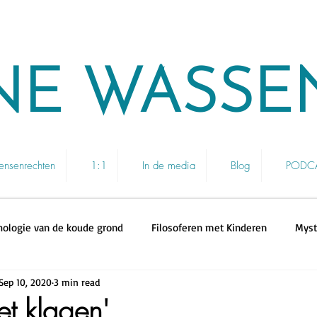
NE WASSE
nsenrechten
1:1
In de media
Blog
PODCAS
hologie van de koude grond
Filosoferen met Kinderen
Myst
Sep 10, 2020
3 min read
et klagen'