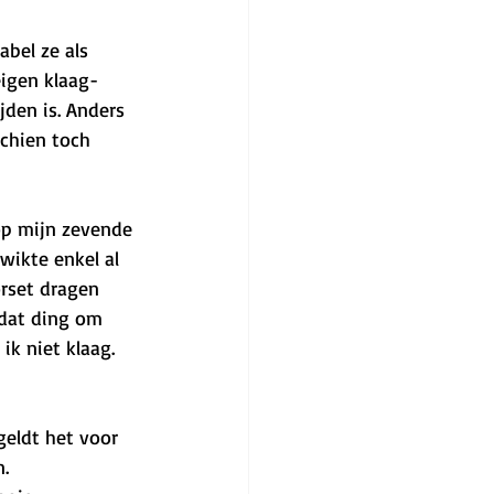
abel ze als 
eigen klaag-
jden is. Anders 
schien toch 
op mijn zevende 
wikte enkel al 
orset dragen 
 dat ding om 
ik niet klaag. 
geldt het voor 
. 