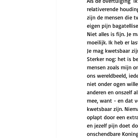
Als de overtuiging 'i
relativerende houding
zijn de mensen die tw
eigen pijn bagatellise
Niet alles is fijn. J
moeilijk. Ik heb er la
Je mag kwetsbaar zijn.
Sterker nog: het is b
mensen zoals mijn om
ons wereldbeeld, ied
niet onder ogen will
anderen en onszelf als
mee, want - en dat vo
kwetsbaar zijn. Niem
oplapt door een extr
en jezelf pijn doet d
onschendbare Koning