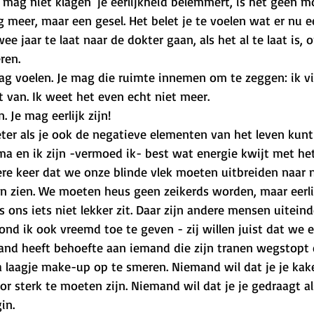
k mag niet klagen' je eerlijkheid belemmert, is het geen m
 meer, maar een gesel. Het belet je te voelen wat er nu e
ee jaar te laat naar de dokter gaan, als het al te laat is,
ren. 
e mag voelen. Je mag die ruimte innemen om te zeggen: ik v
st van. Ik weet het even echt niet meer. 
 Je mag eerlijk zijn!
eter als je ook de negatieve elementen van het leven kunt
a en ik zijn -vermoed ik- best wat energie kwijt met he
ere keer dat we onze blinde vlek moeten uitbreiden naar 
en zien. We moeten heus geen zeikerds worden, maar eerlij
 ons iets niet lekker zit. Daar zijn andere mensen uiteinde
nd ik ook vreemd toe te geven - zij willen juist dat we ee
and heeft behoefte aan iemand die zijn tranen wegstopt e
a laagje make-up op te smeren. Niemand wil dat je je kake
oor sterk te moeten zijn. Niemand wil dat je je gedraagt al
in. 