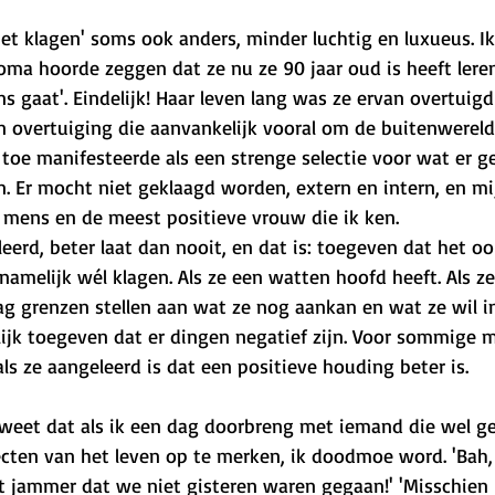
iet klagen' soms ook anders, minder luchtig en luxueus. I
oma hoorde zeggen dat ze nu ze 90 jaar oud is heeft lere
 gaat'. Eindelijk! Haar leven lang was ze ervan overtuigd 
 overtuiging die aanvankelijk vooral om de buitenwereld
 toe manifesteerde als een strenge selectie voor wat er g
 Er mocht niet geklaagd worden, extern en intern, en mi
 mens en de meest positieve vrouw die ik ken. 
leerd, beter laat dan nooit, en dat is: toegeven dat het o
amelijk wél klagen. Als ze een watten hoofd heeft. Als z
g grenzen stellen aan wat ze nog aankan en wat ze wil in
lijk toegeven dat er dingen negatief zijn. Voor sommige m
als ze aangeleerd is dat een positieve houding beter is. 
k weet dat als ik een dag doorbreng met iemand die wel
pecten van het leven op te merken, ik doodmoe word. 'Bah,
at jammer dat we niet gisteren waren gegaan!' 'Misschien 