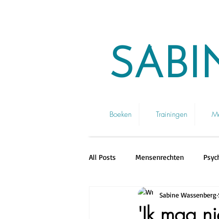
SABI
Boeken
Trainingen
Me
All Posts
Mensenrechten
Psyc
Sabine Wassenberg
Tijdschrift Mensenkinderen
'Ik mag ni