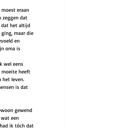
k moest eraan 
n zeggen dat 
dat het altijd 
 ging, maar die 
evoeld en 
jn oma is 
ok wel eens 
e moeite heeft 
 het leven. 
ensen is dat 
 gewoon gewend 
 wat een 
had ik tóch dat 