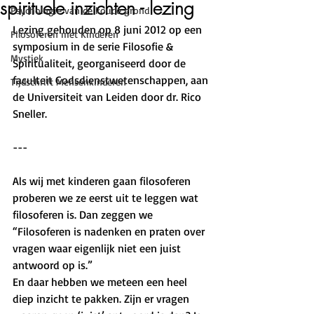
spirituele inzichten - lezing
Psychologie van de koude grond
Lezing gehouden op 8 juni 2012 op een 
Filosoferen met Kinderen
symposium in de serie Filosofie & 
Mystiek
Spiritualiteit, georganiseerd door de 
faculteit Godsdienstwetenschappen, aan 
Tijdschrift Mensenkinderen
de Universiteit van Leiden door dr. Rico 
Sneller.
---
Als wij met kinderen gaan filosoferen 
proberen we ze eerst uit te leggen wat 
filosoferen is. Dan zeggen we 
“Filosoferen is nadenken en praten over 
vragen waar eigenlijk niet een juist 
antwoord op is.” 
En daar hebben we meteen een heel 
diep inzicht te pakken. Zijn er vragen 