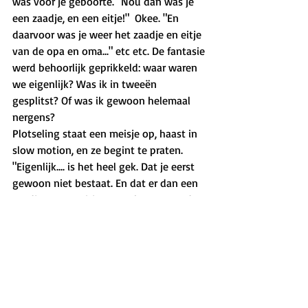
was vóór je geboorte. "Nou dan was je 
een zaadje, en een eitje!"  Okee. "En 
daarvoor was je weer het zaadje en eitje 
van de opa en oma..." etc etc. De fantasie 
werd behoorlijk geprikkeld: waar waren 
we eigenlijk? Was ik in tweeën 
gesplitst? Of was ik gewoon helemaal 
nergens?
Plotseling staat een meisje op, haast in 
slow motion, en ze begint te praten. 
"Eigenlijk.... is het heel gek. Dat je eerst 
gewoon niet bestaat. En dat er dan een 
zaadje en een eitje samenkomen, en dat 
je dan begint te groeien en groeien. En 
dat je dan gewoon..... vórm krijgt!" Ze 
raakt langzaam haar neus en wangen 
aan.
Het meisje was overvallen door een pure 
verwondering. Een existentieel inzicht 