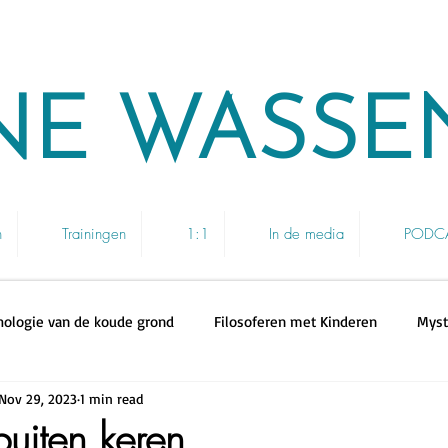
NE WASSE
n
Trainingen
1:1
In de media
PODCAS
hologie van de koude grond
Filosoferen met Kinderen
Myst
Nov 29, 2023
1 min read
buiten keren