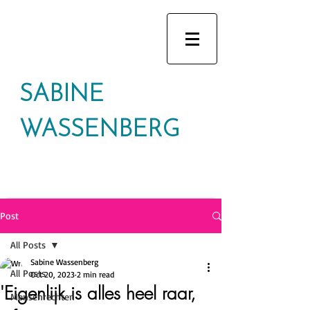
SABINE
WASSENBERG
Post
All Posts
Sabine Wassenberg
All Posts
Oct 20, 2023
2 min read
'Eigenlijk is alles heel raar,
Mensenrechten