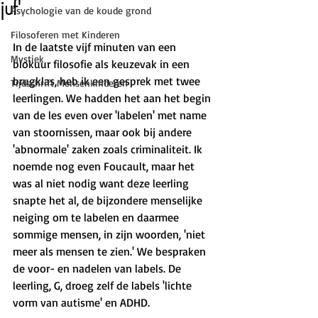
juf'
Psychologie van de koude grond
Filosoferen met Kinderen
In de laatste vijf minuten van een 
Mystiek
blokuur filosofie als keuzevak in een 
brugklas, heb ik een gesprek met twee 
Tijdschrift Mensenkinderen
leerlingen. We hadden het aan het begin 
van de les even over 'labelen' met name 
van stoornissen, maar ook bij andere 
'abnormale' zaken zoals criminaliteit. Ik 
noemde nog even Foucault, maar het 
was al niet nodig want deze leerling 
snapte het al, de bijzondere menselijke 
neiging om te labelen en daarmee 
sommige mensen, in zijn woorden, 'niet 
meer als mensen te zien.' We bespraken 
de voor- en nadelen van labels. De 
leerling, G, droeg zelf de labels 'lichte 
vorm van autisme' en ADHD. 