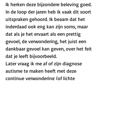
Ik herken deze bijzondere beleving goed. 
In de loop der jaren heb ik vaak dit soort 
uitspraken gehoord. Ik beaam dat het 
inderdaad ook eng kan zijn soms, maar 
dat als je het ervaart als een prettig 
gevoel, de verwondering, het juist een 
dankbaar gevoel kan geven, over het feit 
dat je leeft bijvoorbeeld. 
Later vraag ik me af of zijn diagnose 
autisme te maken heeft met deze 
continue verwondering (of lichte 
vervreemding) die de jongen zegt te 
voelen. Of dit nu zo is of niet, ik kijk op 
naar de jonge G, die waarachtiger in het 
leven staat dan bijna iedereen die ik ken. 
Want zeg nou zelf, alles is toch ook 
eigenlijk heel raar?
Filosoferen met Kinderen