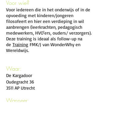
Voor wie?
Voor iedereen die in het onderwijs of in de
opvoeding met kinderen/jongeren
filosofeert en hier een verdieping in wil
aanbrengen (leerkrachten, pedagogisch
medewerkers, HVO'ers, ouders/ verzorgers).
Deze training is ideaal als follow-up na
de
Training
FMK/J van WonderWhy en
Wereldwijs.
Waar:
De Kargadoor
Oudegracht 36
3511 AP Utrecht
Wanneer:
De eerste dag van de
Verdiepingstraining
Wie geven deze training?
Karen Faber
: orthopedagoge en filosofe
bij
Wereldwijs Filosoferen
en/of