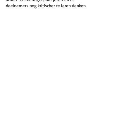
deelnemers nog kritischer te leren denken.
Wie geven deze training?
Karen Faber
: orthopedagoge en filosofe bij
Wereldwijs Filosoferen en/of
Maaike Merckens
: juriste en filosofe bij
WonderWhy en/of
Sabine Wassenberg
: filosofe, schrijfster
Registeruren:
18 RU
Kosten:
548 euro.
Inclusief lunch en koffie/thee.
Vanwege de registratie van WonderWhy bij
het
CRKBO
zijn onze tarieven vrijgesteld
van btw.
Inschrijven: