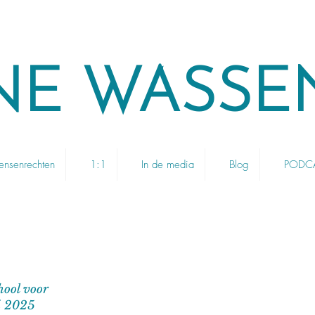
NE WASSE
nsenrechten
1:1
In de media
Blog
PODCAS
hool voor
ni 2025