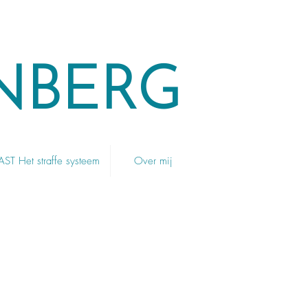
NBERG
T Het straffe systeem
Over mij