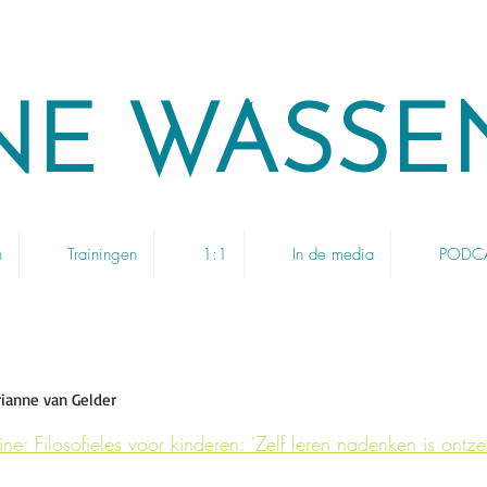
NE WASSE
n
Trainingen
1:1
In de media
PODCAS
rianne van Gelder
line: Filosofieles voor kinderen: 'Zelf leren nadenken is ontz