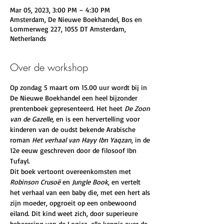
Mar 05, 2023, 3:00 PM – 4:30 PM
Amsterdam, De Nieuwe Boekhandel, Bos en
Lommerweg 227, 1055 DT Amsterdam,
Netherlands
Over de workshop
Op zondag 5 maart om 15.00 uur wordt bij in 
De Nieuwe Boekhandel een heel bijzonder 
prentenboek gepresenteerd. Het heet 
De Zoon 
van de Gazelle
, en is een hervertelling voor 
kinderen van de oudst bekende Arabische 
roman 
Het verhaal van Hayy Ibn Yaqzan
, in de 
12e eeuw geschreven door de filosoof Ibn 
Tufayl.
Dit boek vertoont overeenkomsten met 
Robinson Crusoë
 en 
Jungle Book
, en vertelt 
het verhaal van een baby die, met een hert als 
zijn moeder, opgroeit op een onbewoond 
eiland. Dit kind weet zich, door superieure 
beheersing van de Logica, alle kennis over de 